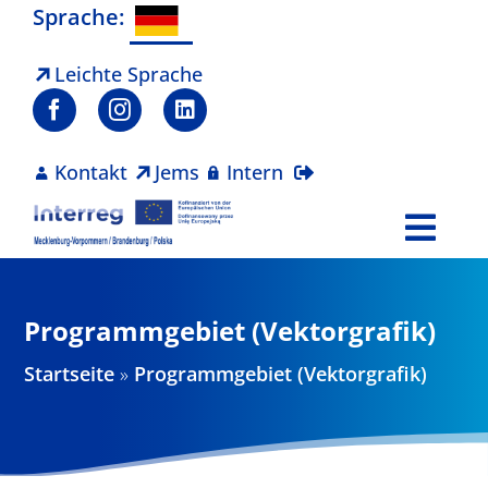
Zum
Sprache:
Inhalt
springen
Leichte Sprache
Kontakt
Jems
Intern
Togg
Navi
Programm
Programmgebiet (Vektorgrafik)
Projekte
Startseite
»
Programmgebiet (Vektorgrafik)
Aktuelles