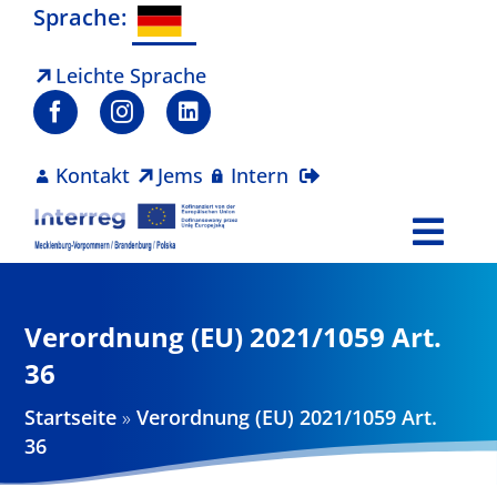
Zum
Sprache:
Inhalt
springen
Leichte Sprache
Kontakt
Jems
Intern
Togg
Navi
Programm
Verordnung (EU) 2021/1059 Art.
Projekte
36
Startseite
»
Verordnung (EU) 2021/1059 Art.
Aktuelles
36