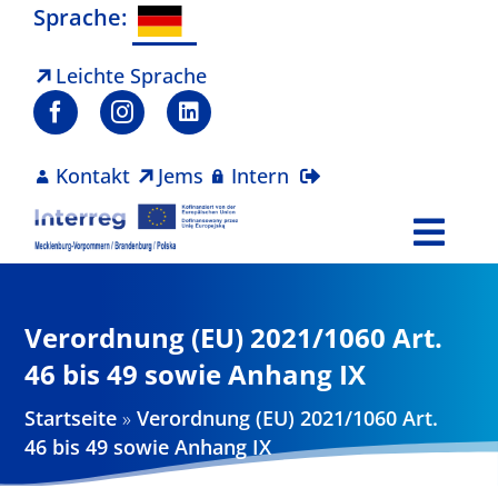
Zum
Sprache:
Inhalt
springen
Leichte Sprache
Kontakt
Jems
Intern
Togg
Navi
Programm
Verordnung (EU) 2021/1060 Art.
Projekte
46 bis 49 sowie Anhang IX
Startseite
»
Verordnung (EU) 2021/1060 Art.
Aktuelles
46 bis 49 sowie Anhang IX