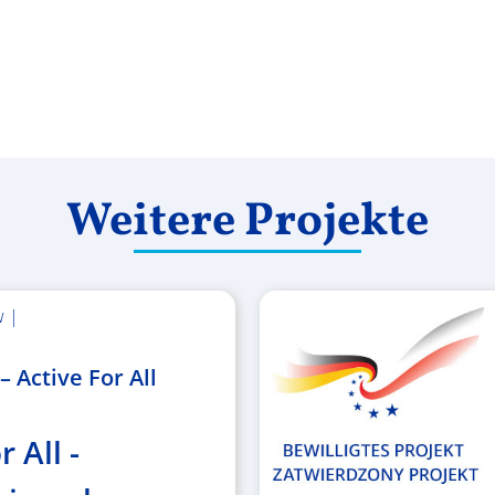
Weitere Projekte
w |
 Active For All
r All -