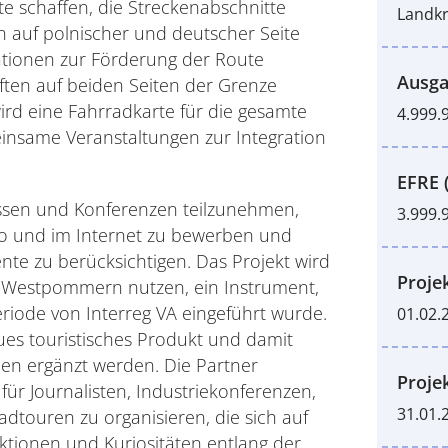
e schaffen, die Streckenabschnitte
Landkr
auf polnischer und deutscher Seite
tionen zur Förderung der Route
Ausga
ften auf beiden Seiten der Grenze
ird eine Fahrradkarte für die gesamte
4.999.
insame Veranstaltungen zur Integration
EFRE 
ssen und Konferenzen teilzunehmen,
3.999.
io und im Internet zu bewerben und
te zu berücksichtigen. Das Projekt wird
Proje
 Westpommern nutzen, ein Instrument,
iode von Interreg VA eingeführt wurde.
01.02.
es touristisches Produkt und damit
nen ergänzt werden. Die Partner
Proje
für Journalisten, Industriekonferenzen,
31.01.
adtouren zu organisieren, die sich auf
raktionen und Kuriositäten entlang der