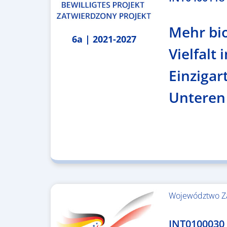
Mehr bi
6a | 2021-2027
Vielfalt 
Einzigar
Unteren
Województwo Z
4.999.999,86 €
INT0100030 