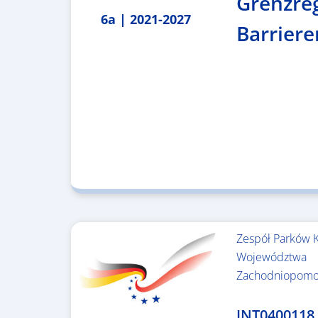
Grenzre
6a | 2021-2027
Barriere
Zespół Parków 
Województwa
Zachodniopomo
3.243.836,00 €
INT0400118