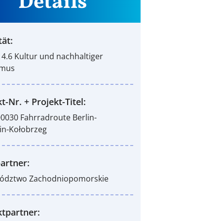
Details
tät:
Z 4.6 Kultur und nachhaltiger
smus
t-Nr. + Projekt-Titel:
0030 Fahrradroute Berlin-
in-Kołobrzeg
artner:
ództwo Zachodniopomorskie
ktpartner: