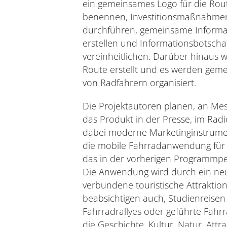
ein gemeinsames Logo für die Rout
benennen, Investitionsmaßnahmen 
durchführen, gemeinsame Informa
erstellen und Informationsbotscha
vereinheitlichen. Darüber hinaus w
Route erstellt und es werden geme
von Radfahrern organisiert.
Die Projektautoren planen, an Me
das Produkt in der Presse, im Rad
dabei moderne Marketinginstrumen
die mobile Fahrradanwendung für
das in der vorherigen Programmper
Die Anwendung wird durch ein neu
verbundene touristische Attraktio
beabsichtigen auch, Studienreisen 
Fahrradrallyes oder geführte Fahrr
die Geschichte, Kultur, Natur, Att