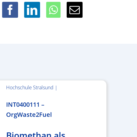
Hochschule Stralsund |
1.983.340,78 €
INT0400111 –
OrgWaste2Fuel
Biomethan als