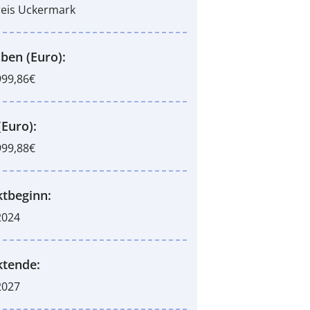
eis Uckermark
ben (Euro):
999,86€
(Euro):
999,88€
ktbeginn:
2024
ktende:
2027