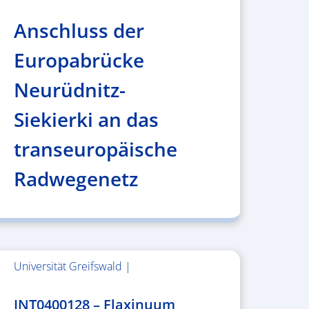
Anschluss der
Europabrücke
Neurüdnitz-
Siekierki an das
transeuropäische
Radwegenetz
Universität Greifswald |
1.859.839,53 €
INT0400128 – Flaxinuum