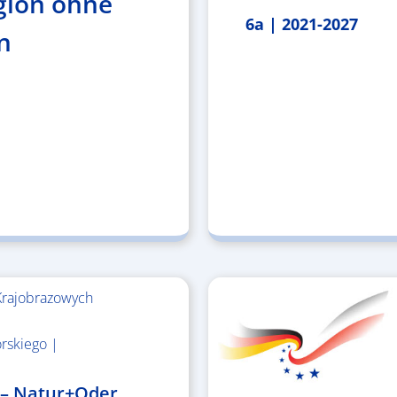
gion ohne
6a | 2021-2027
n
Krajobrazowych
rskiego |
 – Natur+Oder