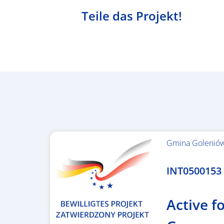
Teile das Projekt!
Gmina Golenió
1.367.557,84 €
INT0500153 –
Active fo