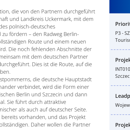
ktion, die von den Partnern durchgeführt
aft und Landkreis Uckermark, mit dem
Priori
ndes polnisch-deutsches
P3 - S
 zu fördern – den Radweg Berlin-
Touri
vollständigen Route und einem neuen
rd. Die noch fehlenden Abschnitte der
gemeinsam mit dem deutschen Partner
Projek
chgeführt. Dies ist die Route, auf die
INT010
aben.
Szczec
Westpommerns, die deutsche Hauptstadt
nander verbindet, wird die Form einer
ischen Berlin und Szczecin und dann
Leadp
l. Sie führt durch attraktive
Wojew
ischer als auch auf deutscher Seite.
st bereits vorhanden, und das Projekt
ollständigen. Daher wollen die Partner
Proje