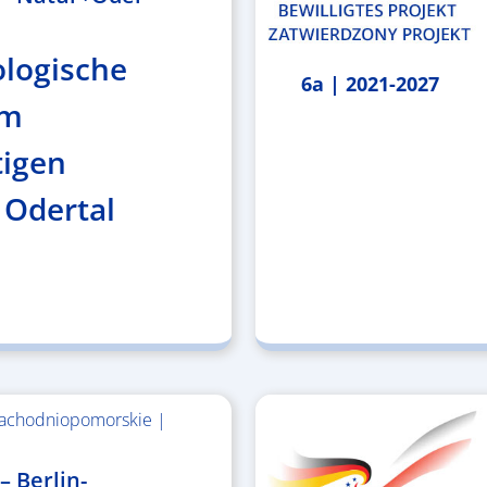
ologische
6a | 2021-2027
im
tigen
 Odertal
achodniopomorskie |
– Berlin-