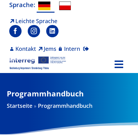
Zum
Sprache:
Inhalt
springen
Leichte Sprache
Kontakt
Jems
Intern
Togg
Navi
Programm
Programmhandbuch
Projekte
Startseite
»
Programmhandbuch
Aktuelles