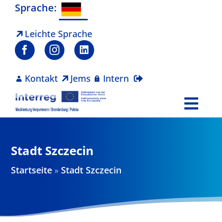
Zum
Sprache:
Inhalt
springen
Leichte Sprache
Kontakt
Jems
Intern
Togg
Navi
Programm
Stadt Szczecin
Projekte
Startseite
»
Stadt Szczecin
Aktuelles