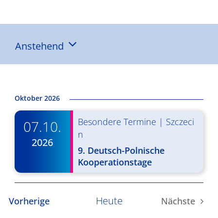
Ergebnisse
Anstehend
Datum
wählen.
Oktober 2026
Besondere Termine
|
Szczeci
07.10.
n
2026
9. Deutsch-Polnische
Kooperationstage
Heute
Veranstaltungen
Vorherige
Nächste
Veransta