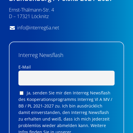
v
Ernst-Thälmann-Str. 4
D – 17321 Löcknitz
i
g
info@interreg6a.net
a
t
Interreg Newsflash
i
E-Mail
o
n
Ja, senden Sie mir den Interreg Newsflash
des Kooperationsprogramms Interreg VI A MV /
BB / PL 2021-2027 zu. Ich bin ausdrücklich
damit einverstanden, den Interreg Newsflash
zu erhalten und weiß, dass ich mich jederzeit
problemlos wieder abmelden kann. Weitere
Infos finden Sie in unserer