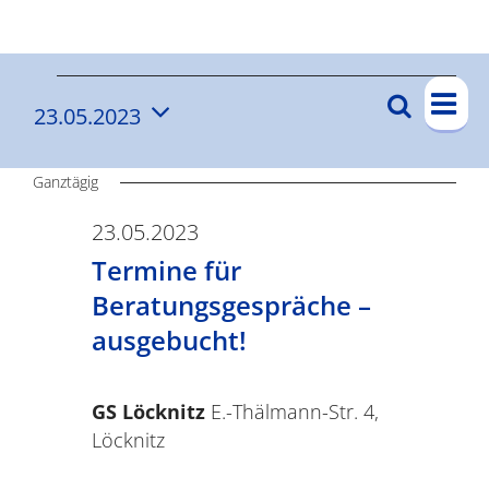
Ergebnisse
V
V
Suche
23.05.2023
V
Tag
e
e
Datum
e
r
wählen.
r
Ganztägig
a
r
n
a
23.05.2023
a
s
Termine für
n
n
t
Beratungsgespräche –
s
s
a
ausgebucht!
t
l
t
a
t
GS Löcknitz
E.-Thälmann-Str. 4,
a
l
u
Löcknitz
t
l
n