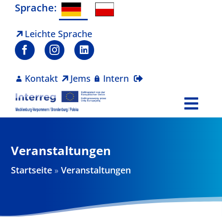
Zum
Sprache:
Inhalt
springen
Leichte Sprache
Kontakt
Jems
Intern
Togg
Navi
Programm
Veranstaltungen
Projekte
Startseite
»
Veranstaltungen
Aktuelles