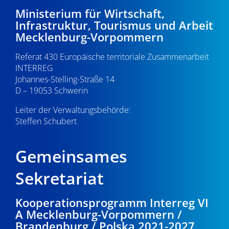
d
i
3
Ministerium für Wirtschaft,
A
Infrastruktur, Tourismus und Arbeit
g
.
Mecklenburg-Vorpommern
n
a
0
s
Referat 430 Europäische territoriale Zusammenarbeit
t
INTERREG
i
i
5
Johannes-Stelling-Straße 14
o
D – 19053 Schwerin
c
.
n
Leiter der Verwaltungsbehörde:
h
Steffen Schubert
2
t
0
e
Gemeinsames
n
2
Sekretariat
,
3
Kooperationsprogramm Interreg VI
N
A Mecklenburg-Vorpommern /
a
Brandenburg / Polska 2021-2027