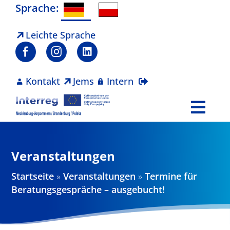
Zum
Sprache:
Inhalt
springen
Leichte Sprache
Kontakt
Jems
Intern
Togg
Navi
Programm
Veranstaltungen
Projekte
Startseite
»
Veranstaltungen
»
Termine für
Beratungsgespräche – ausgebucht!
Aktuelles