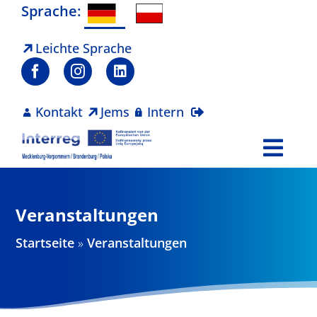
Zum
Sprache:
Inhalt
springen
Leichte Sprache
Kontakt
Jems
Intern
Togg
Navi
Programm
Veranstaltungen
Projekte
Startseite
»
Veranstaltungen
Aktuelles