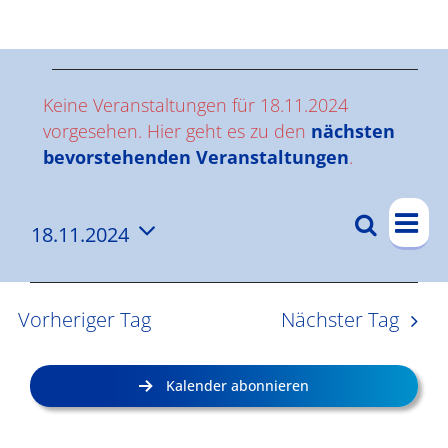
Ergebnisse
V
Keine Veranstaltungen für 18.11.2024
e
vorgesehen. Hier geht es zu den
nächsten
Hinweis
bevorstehenden Veranstaltungen
.
r
V
a
Suche
18.11.2024
V
Tag
e
n
Datum
e
r
wählen.
s
a
r
Vorheriger Tag
Nächster Tag
n
a
t
s
n
a
Kalender abonnieren
t
s
l
a