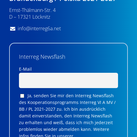
n
Ernst-Thälmann-Str. 4
,
D – 17321 Löcknitz
N
info@interreg6a.net
a
v
i
Interreg Newsflash
g
E-Mail
a
t
Ja, senden Sie mir den Interreg Newsflash
i
des Kooperationsprogramms Interreg VI A MV /
BB / PL 2021-2027 zu. Ich bin ausdrücklich
o
damit einverstanden, den Interreg Newsflash
n
zu erhalten und weiß, dass ich mich jederzeit
problemlos wieder abmelden kann. Weitere
Infos finden Sie in unserer