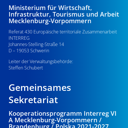
-
3
e
Ministerium für Wirtschaft,
Infrastruktur, Tourismus und Arbeit
N
u
.
Mecklenburg-Vorpommern
a
n
0
Referat 430 Europäische territoriale Zusammenarbeit
v
d
INTERREG
i
7
Johannes-Stelling-Straße 14
A
g
D – 19053 Schwerin
.
n
a
Leiter der Verwaltungsbehörde:
s
Steffen Schubert
2
t
i
i
0
Gemeinsames
o
c
2
n
Sekretariat
h
5
t
Kooperationsprogramm Interreg VI
A Mecklenburg-Vorpommern /
e
Brandenburg / Polska 2021-2027