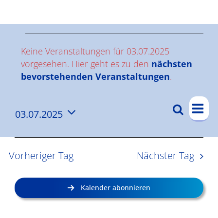
Ergebnisse
V
Keine Veranstaltungen für 03.07.2025
e
vorgesehen. Hier geht es zu den
nächsten
Hinweis
bevorstehenden Veranstaltungen
.
r
V
a
Suche
03.07.2025
V
Tag
e
n
Datum
e
r
wählen.
s
a
r
Vorheriger Tag
Nächster Tag
n
a
t
s
n
a
Kalender abonnieren
t
s
l
a