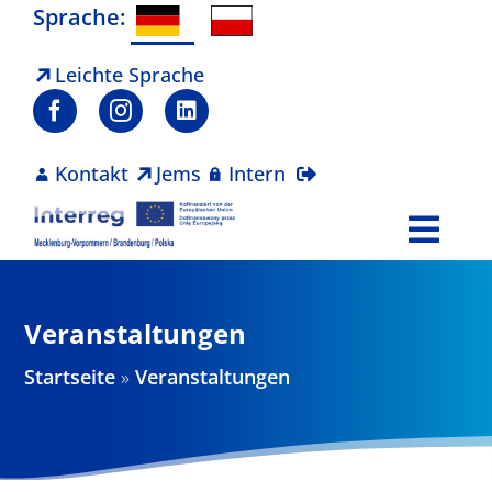
Zum
Sprache:
Inhalt
springen
Leichte Sprache
Kontakt
Jems
Intern
Togg
Navi
Programm
Veranstaltungen
Projekte
Startseite
»
Veranstaltungen
Aktuelles