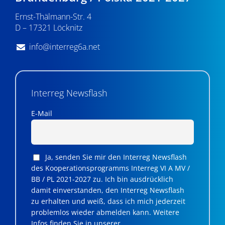
n
Ernst-Thälmann-Str. 4
,
D – 17321 Löcknitz
N
info@interreg6a.net
a
v
i
Interreg Newsflash
g
E-Mail
a
t
Ja, senden Sie mir den Interreg Newsflash
i
des Kooperationsprogramms Interreg VI A MV /
BB / PL 2021-2027 zu. Ich bin ausdrücklich
o
damit einverstanden, den Interreg Newsflash
n
zu erhalten und weiß, dass ich mich jederzeit
problemlos wieder abmelden kann. Weitere
Infos finden Sie in unserer