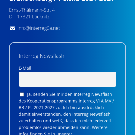
n
Ernst-Thälmann-Str. 4
,
D – 17321 Löcknitz
N
info@interreg6a.net
a
v
i
Interreg Newsflash
g
E-Mail
a
t
Ja, senden Sie mir den Interreg Newsflash
i
des Kooperationsprogramms Interreg VI A MV /
BB / PL 2021-2027 zu. Ich bin ausdrücklich
o
damit einverstanden, den Interreg Newsflash
n
zu erhalten und weiß, dass ich mich jederzeit
problemlos wieder abmelden kann. Weitere
Infos finden Sie in unserer