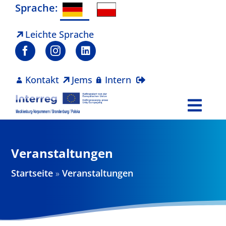
Zum
Sprache:
Inhalt
springen
Leichte Sprache
Kontakt
Jems
Intern
Togg
Navi
Programm
Veranstaltungen
Projekte
Startseite
»
Veranstaltungen
Aktuelles