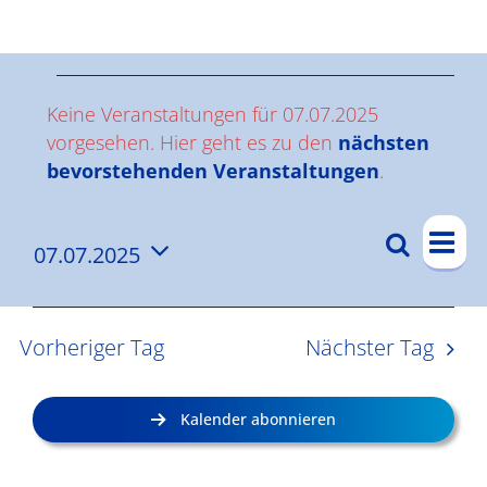
Ergebnisse
V
Keine Veranstaltungen für 07.07.2025
e
vorgesehen. Hier geht es zu den
nächsten
Hinweis
bevorstehenden Veranstaltungen
.
r
V
a
Suche
07.07.2025
V
Tag
e
n
Datum
e
r
wählen.
s
a
r
Vorheriger Tag
Nächster Tag
n
a
t
s
n
a
Kalender abonnieren
t
s
l
a