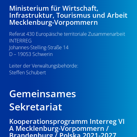
-
7
e
Ministerium für Wirtschaft,
Infrastruktur, Tourismus und Arbeit
N
u
.
Mecklenburg-Vorpommern
a
n
0
Referat 430 Europäische territoriale Zusammenarbeit
v
d
INTERREG
i
7
Johannes-Stelling-Straße 14
A
g
D – 19053 Schwerin
.
n
a
Leiter der Verwaltungsbehörde:
s
Steffen Schubert
2
t
i
i
0
Gemeinsames
o
c
2
n
Sekretariat
h
5
t
Kooperationsprogramm Interreg VI
A Mecklenburg-Vorpommern /
e
Brandenburg / Polska 2021-2027