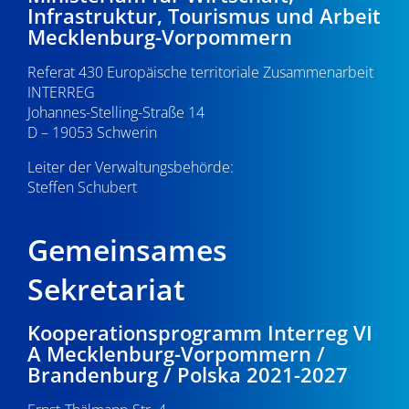
Infrastruktur, Tourismus und Arbeit
v
Mecklenburg-Vorpommern
i
Referat 430 Europäische territoriale Zusammenarbeit
g
INTERREG
Johannes-Stelling-Straße 14
a
D – 19053 Schwerin
t
Leiter der Verwaltungsbehörde:
i
Steffen Schubert
o
Gemeinsames
n
Sekretariat
Kooperationsprogramm Interreg VI
A Mecklenburg-Vorpommern /
Brandenburg / Polska 2021-2027