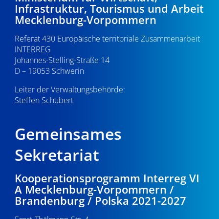
Infrastruktur, Tourismus und Arbeit
v
Mecklenburg-Vorpommern
i
Referat 430 Europäische territoriale Zusammenarbeit
g
INTERREG
Johannes-Stelling-Straße 14
a
D – 19053 Schwerin
t
Leiter der Verwaltungsbehörde:
i
Steffen Schubert
o
Gemeinsames
n
Sekretariat
Kooperationsprogramm Interreg VI
A Mecklenburg-Vorpommern /
Brandenburg / Polska 2021-2027