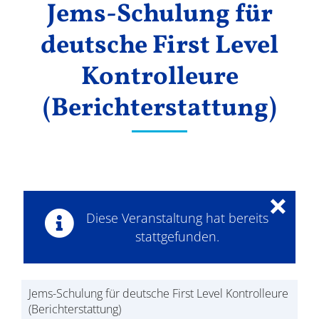
Jems-Schulung für
Ergebnisse
deutsche First Level
Kontrolleure
(Berichterstattung)
×
Diese Veranstaltung hat bereits
stattgefunden.
Jems-Schulung für deutsche First Level Kontrolleure
(Berichterstattung)