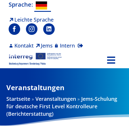
Zum
Sprache:
Inhalt
springen
Leichte Sprache
Kontakt
Jems
Intern
Togg
Navi
Programm
Veranstaltungen
Projekte
Startseite
»
Veranstaltungen
»
Jems-Schulung
für deutsche First Level Kontrolleure
Aktuelles
(Berichterstattung)