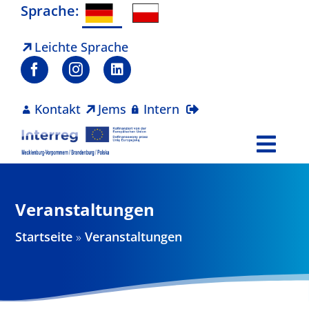
Zum
Sprache:
Inhalt
springen
Leichte Sprache
Kontakt
Jems
Intern
Togg
Navi
Programm
Veranstaltungen
Projekte
Startseite
»
Veranstaltungen
Aktuelles