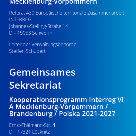
Mecklenburg-Vorpommern
Referat 430 Europäische territoriale Zusammenarbeit
23:00
INTERREG
0:00
Johannes-Stelling-Straße 14
D – 19053 Schwerin
Leiter der Verwaltungsbehörde:
Steffen Schubert
Gemeinsames
Sekretariat
Kooperationsprogramm Interreg VI
A Mecklenburg-Vorpommern /
Brandenburg / Polska 2021-2027
Ernst-Thälmann-Str. 4
D – 17321 Löcknitz