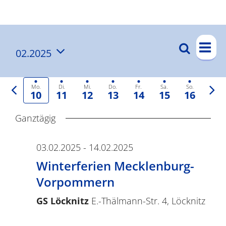
Ergebnisse
V
Suche
02.2025
V
Wo
e
Datum
e
r
auswählen.
a
Vorherige
r
Näc
Mo.
Di.
Mi.
Do.
Fr.
Sa.
So.
10
11
12
13
14
15
16
Woche
Wo
n
a
Ganztägig
s
n
t
s
03.02.2025
-
14.02.2025
a
t
Winterferien Mecklenburg-
l
a
Vorpommern
t
l
GS Löcknitz
E.-Thälmann-Str. 4, Löcknitz
u
t
n