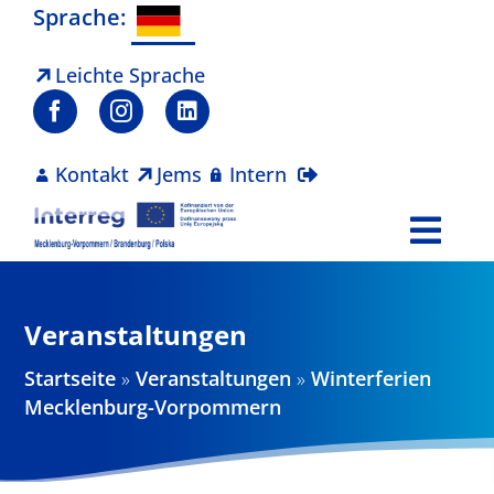
Zum
Sprache:
Inhalt
springen
Leichte Sprache
Kontakt
Jems
Intern
Togg
Navi
Programm
Veranstaltungen
Projekte
Startseite
»
Veranstaltungen
»
Winterferien
Mecklenburg-Vorpommern
Aktuelles