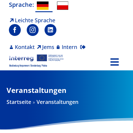
Zum
Sprache:
Inhalt
springen
Leichte Sprache
Kontakt
Jems
Intern
Togg
Navi
Programm
Veranstaltungen
Projekte
Startseite
»
Veranstaltungen
Aktuelles