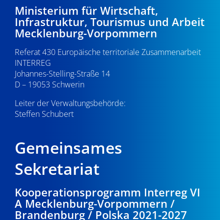
21:00
Ministerium für Wirtschaft,
v
Infrastruktur, Tourismus und Arbeit
i
22:00
Mecklenburg-Vorpommern
g
Referat 430 Europäische territoriale Zusammenarbeit
23:00
a
INTERREG
0:00
Johannes-Stelling-Straße 14
t
D – 19053 Schwerin
i
Leiter der Verwaltungsbehörde:
Steffen Schubert
o
n
Gemeinsames
Sekretariat
Kooperationsprogramm Interreg VI
A Mecklenburg-Vorpommern /
Brandenburg / Polska 2021-2027