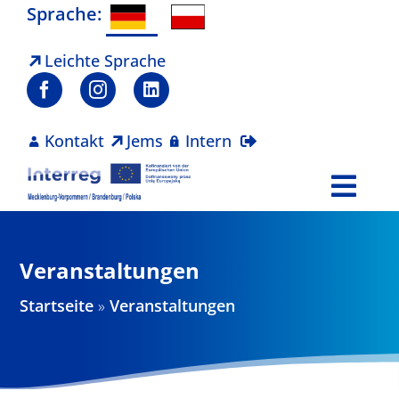
Zum
Sprache:
Inhalt
springen
Leichte Sprache
Kontakt
Jems
Intern
Togg
Navi
Programm
Veranstaltungen
Projekte
Startseite
»
Veranstaltungen
Aktuelles