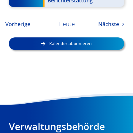
Berichterstattung
Heute
Veranstaltungen
Veran
Vorherige
Nächste
Kalender abonnieren
Verwaltungsbehörde