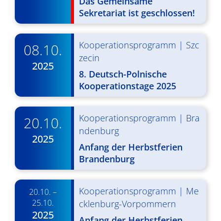
Das Gemeinsame
g
u
Sekretariat ist geschlossen!
A
n
n
g
Kooperationsprogramm
|
Szc
08.10.
s
zecin
e
2025
i
8. Deutsch-Polnische
n
Kooperationstage 2025
c
S
h
u
Kooperationsprogramm
|
Bra
t
20.10.
ndenburg
c
e
2025
Anfang der Herbstferien
n
h
Brandenburg
-
e
N
u
Kooperationsprogramm
|
Me
20.10. –
a
n
25.10.
cklenburg-Vorpommern
v
2025
Anfang der Herbstferien