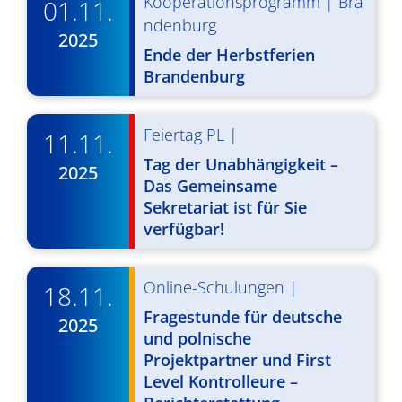
Kooperationsprogramm
|
Bra
01.11.
v
ndenburg
2025
i
Ende der Herbstferien
Brandenburg
g
a
Feiertag PL
|
11.11.
t
Tag der Unabhängigkeit –
2025
i
Das Gemeinsame
Sekretariat ist für Sie
o
verfügbar!
n
Online-Schulungen
|
18.11.
Fragestunde für deutsche
2025
und polnische
Projektpartner und First
Level Kontrolleure –