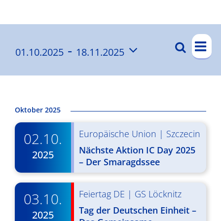
Ergebnisse
V
 - 
Suche
01.10.2025
18.11.2025
V
List
e
Datum
e
r
wählen.
a
r
n
a
Oktober 2025
s
n
Europäische Union
|
Szczecin
t
02.10.
s
a
Nächste Aktion IC Day 2025
2025
t
– Der Smaragdssee
l
a
t
l
Feiertag DE
|
GS Löcknitz
03.10.
u
Tag der Deutschen Einheit –
t
n
2025