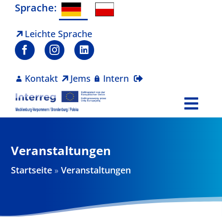
Zum
Sprache:
Inhalt
springen
Leichte Sprache
Kontakt
Jems
Intern
Togg
Navi
Programm
Veranstaltungen
Projekte
Startseite
»
Veranstaltungen
Aktuelles