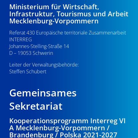
21:00
Ministerium für Wirtschaft,
v
Infrastruktur, Tourismus und Arbeit
i
22:00
Mecklenburg-Vorpommern
g
Referat 430 Europäische territoriale Zusammenarbeit
23:00
a
INTERREG
0:00
Johannes-Stelling-Straße 14
t
D – 19053 Schwerin
i
Leiter der Verwaltungsbehörde:
Steffen Schubert
o
n
Gemeinsames
Sekretariat
Kooperationsprogramm Interreg VI
A Mecklenburg-Vorpommern /
Brandenburg / Polska 2021-2027