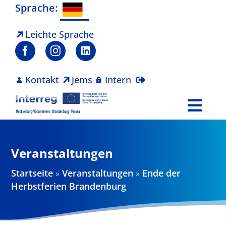
Zum
Sprache:
Inhalt
springen
Leichte Sprache
Kontakt
Jems
Intern
Togg
Navi
Programm
Veranstaltungen
Projekte
Startseite
»
Veranstaltungen
»
Ende der
Herbstferien Brandenburg
Aktuelles