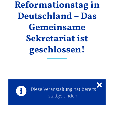
Reformationstag in
Ergebnisse
Deutschland – Das
Gemeinsame
Sekretariat ist
geschlossen!
×
Diese Veranstaltung hat bereits
stattgefunden.