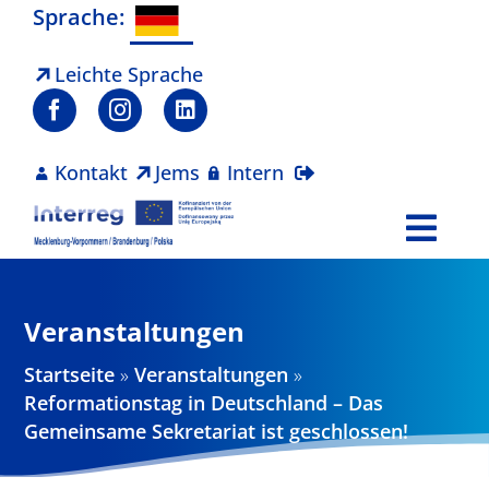
Zum
Sprache:
Inhalt
springen
Leichte Sprache
Kontakt
Jems
Intern
Togg
Navi
Programm
Veranstaltungen
Projekte
Startseite
»
Veranstaltungen
»
Reformationstag in Deutschland – Das
Aktuelles
Gemeinsame Sekretariat ist geschlossen!