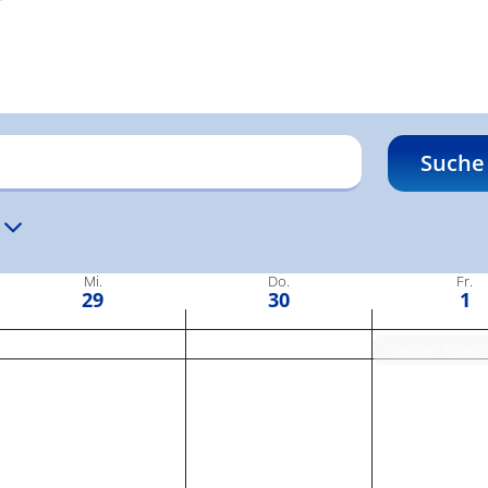
2026
2026
2026
Suche
Mi.
Do.
Fr.
n.
29
30
1