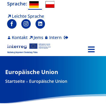
Zum
Sprache:
Inhalt
springen
Leichte Sprache
Kontakt
Jems
Intern
Togg
Navi
Programm
Europäische Union
Projekte
Startseite
»
Europäische Union
Aktuelles