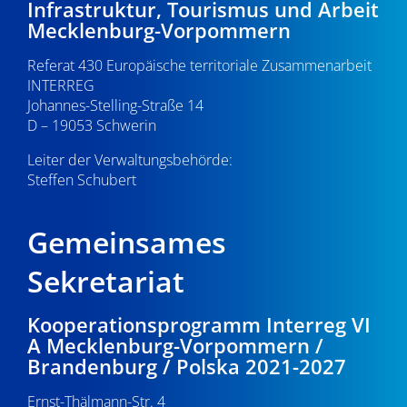
Infrastruktur, Tourismus und Arbeit
v
22:00
Mecklenburg-Vorpommern
i
Referat 430 Europäische territoriale Zusammenarbeit
23:00
g
INTERREG
0:00
Johannes-Stelling-Straße 14
a
D – 19053 Schwerin
t
Leiter der Verwaltungsbehörde:
Steffen Schubert
i
o
Gemeinsames
n
Sekretariat
Kooperationsprogramm Interreg VI
A Mecklenburg-Vorpommern /
Brandenburg / Polska 2021-2027
Ernst-Thälmann-Str. 4