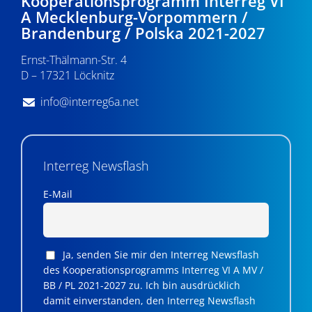
Kooperationsprogramm Interreg VI
v
A Mecklenburg-Vorpommern /
Brandenburg / Polska 2021-2027
i
Ernst-Thälmann-Str. 4
g
D – 17321 Löcknitz
a
info@interreg6a.net
t
i
o
Interreg Newsflash
n
E-Mail
Ja, senden Sie mir den Interreg Newsflash
des Kooperationsprogramms Interreg VI A MV /
BB / PL 2021-2027 zu. Ich bin ausdrücklich
damit einverstanden, den Interreg Newsflash