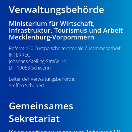
d
i
Verwaltungsbehörde
u
A
g
n
n
Ministerium für Wirtschaft,
a
g
Infrastruktur, Tourismus und Arbeit
s
t
Mecklenburg-Vorpommern
e
i
i
Referat 430 Europäische territoriale Zusammenarbeit
n
o
c
INTERREG
n
Johannes-Stelling-Straße 14
h
D – 19053 Schwerin
t
Leiter der Verwaltungsbehörde:
e
Steffen Schubert
n
Gemeinsames
,
Sekretariat
N
a