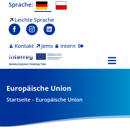
Zum
Sprache:
Inhalt
springen
Leichte Sprache
Kontakt
Jems
Intern
Togg
Navi
Programm
Europäische Union
Projekte
Startseite
»
Europäische Union
Aktuelles