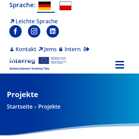
Zum
Sprache:
Inhalt
springen
Leichte Sprache
Kontakt
Jems
Intern
Togg
Navi
Programm
Projekte
Projekte
Startseite
»
Projekte
Aktuelles