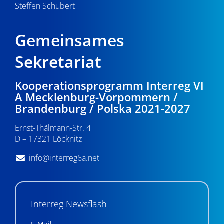
e
Steffen Schubert
n
,
Gemeinsames
N
Sekretariat
a
Kooperationsprogramm Interreg VI
v
A Mecklenburg-Vorpommern /
i
Brandenburg / Polska 2021-2027
g
Ernst-Thälmann-Str. 4
D – 17321 Löcknitz
a
info@interreg6a.net
t
i
o
Interreg Newsflash
n