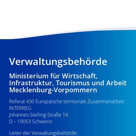
s
n
h
t
-
e
a
N
u
l
a
n
v
t
d
i
u
A
Verwaltungsbehörde
g
n
n
a
Ministerium für Wirtschaft,
g
s
t
Infrastruktur, Tourismus und Arbeit
e
Mecklenburg-Vorpommern
i
i
n
o
c
Referat 430 Europäische territoriale Zusammenarbeit
INTERREG
n
h
Johannes-Stelling-Straße 14
D – 19053 Schwerin
t
Leiter der Verwaltungsbehörde: