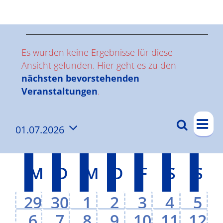
Ergebnisse
V
Es wurden keine Ergebnisse für diese
e
Ansicht gefunden. Hier geht es zu den
Hinweis
nächsten bevorstehenden
r
Veranstaltungen
.
a
V
Suche
n
01.07.2026
V
Mon
e
Datum
e
s
r
wählen.
K
a
r
M
Montag
D
Dienstag
M
Mittwoch
D
Donnerstag
F
Freitag
S
Sams
S
So
t
a
n
a
a
l
s
0
0
0
0
0
0
0
29
30
1
2
3
4
5
n
e
t
l
0
0
0
0
0
0
0
6
7
8
9
10
11
12
s