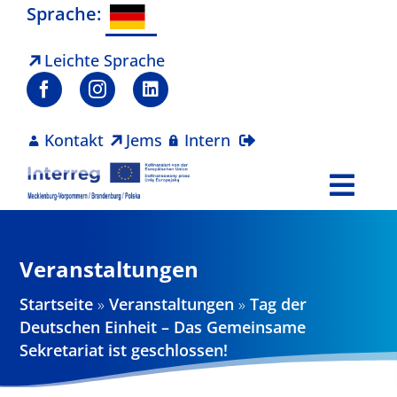
Zum
Sprache:
Inhalt
springen
Leichte Sprache
Kontakt
Jems
Intern
Togg
Navi
Programm
Veranstaltungen
Projekte
Startseite
»
Veranstaltungen
»
Tag der
Deutschen Einheit – Das Gemeinsame
Aktuelles
Sekretariat ist geschlossen!