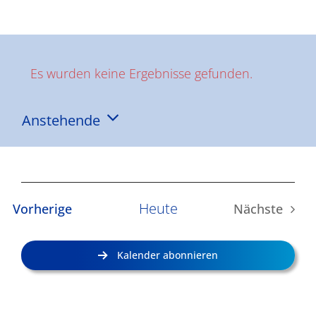
Ergebnisse
Es wurden keine Ergebnisse gefunden.
Hinweis
Anstehende
Datum
wählen.
Heute
Veranstaltungen
Vorherige
Nächste
Veransta
Kalender abonnieren