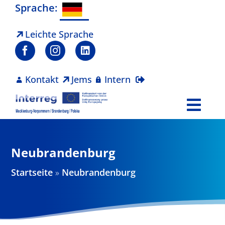
Zum
Sprache:
Inhalt
springen
Leichte Sprache
Kontakt
Jems
Intern
Togg
Navi
Programm
Neubrandenburg
Projekte
Startseite
»
Neubrandenburg
Aktuelles