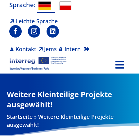
Zum
Sprache:
Inhalt
springen
Leichte Sprache
Kontakt
Jems
Intern
Togg
Navi
Programm
Weitere Kleinteilige Projekte
Projekte
ausgewählt!
Startseite
»
Weitere Kleinteilige Projekte
Aktuelles
ausgewählt!