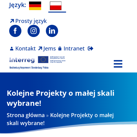
Skip
Język:
to
content
Prosty język
Kontakt
Jems
Intranet
Togg
Navi
Program
Kolejne Projekty o małej skali
Projekty
wybrane!
Strona główna
»
Kolejne Projekty o małej
Aktualności
skali wybrane!