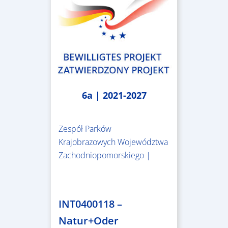
6a | 2021-2027
Zespół Parków
Krajobrazowych Województwa
Zachodniopomorskiego |
3.243.836,00 €
INT0400118 –
Natur+Oder