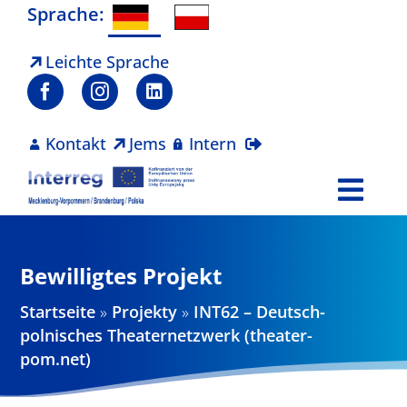
Zum
Sprache:
Inhalt
springen
Leichte Sprache
Kontakt
Jems
Intern
Togg
Navi
Programm
Bewilligtes Projekt
Projekte
Startseite
»
Projekty
»
INT62 – Deutsch-
polnisches Theaternetzwerk (theater-
Aktuelles
pom.net)