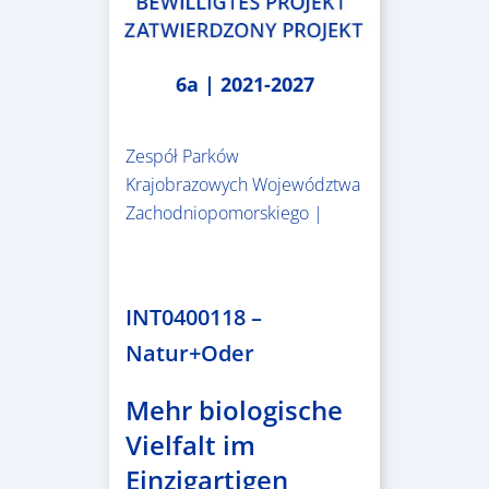
6a | 2021-2027
Zespół Parków
Krajobrazowych Województwa
Zachodniopomorskiego |
3.243.836,00 €
INT0400118 –
Natur+Oder
Mehr biologische
Vielfalt im
Einzigartigen