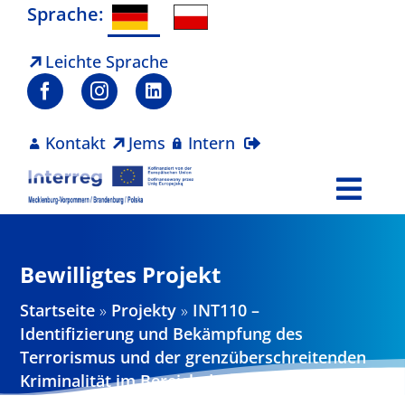
Zum
Sprache:
Inhalt
springen
Leichte Sprache
Kontakt
Jems
Intern
Togg
Navi
Programm
Bewilligtes Projekt
Projekte
Startseite
»
Projekty
»
INT110 –
Identifizierung und Bekämpfung des
Aktuelles
Terrorismus und der grenzüberschreitenden
Kriminalität im Bereich der DNA-Diagnostik
und der erforderlichen IT-Infrastruktur