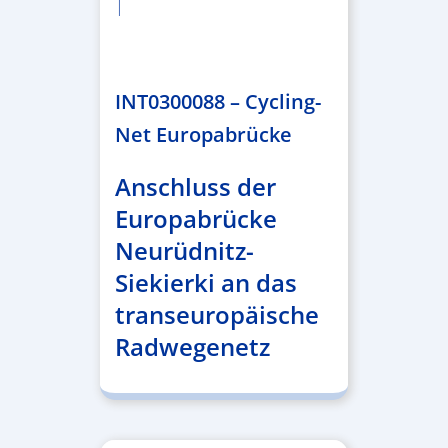
|
2.638.146,76 €
INT0300088 – Cycling-
Net Europabrücke
Anschluss der
Europabrücke
Neurüdnitz-
Siekierki an das
transeuropäische
Radwegenetz