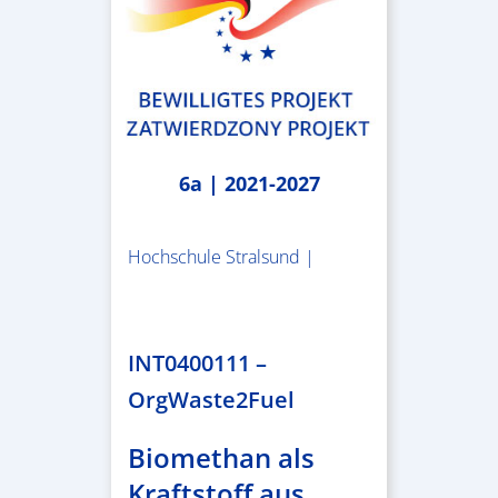
6a | 2021-2027
Hochschule Stralsund |
1.983.340,78 €
INT0400111 –
OrgWaste2Fuel
Biomethan als
Kraftstoff aus