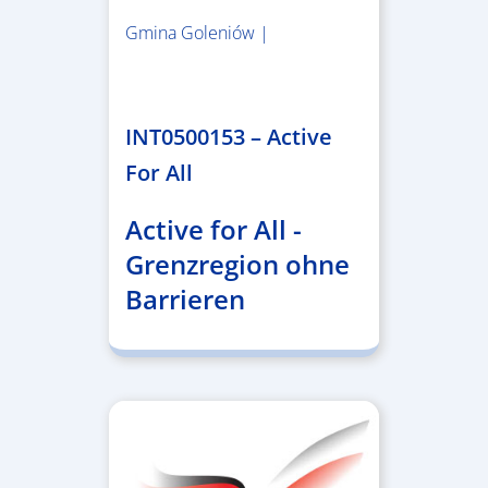
Gmina Goleniów |
1.367.557,84 €
INT0500153 – Active
For All
Active for All -
Grenzregion ohne
Barrieren