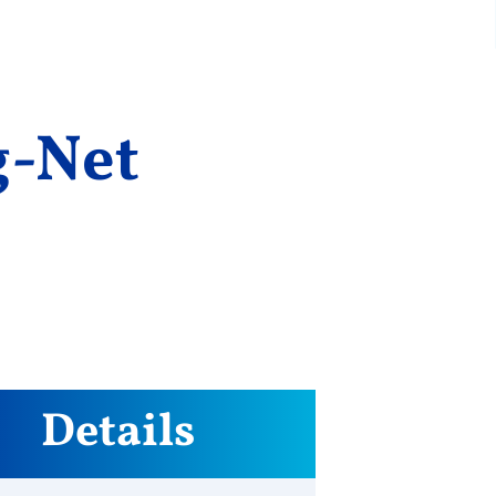
g-Net
Details