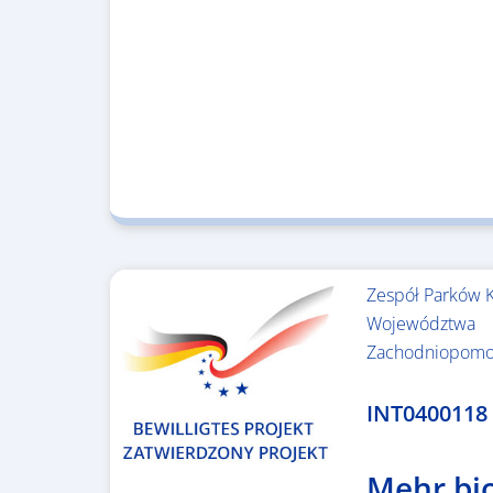
Zespół Parków 
Województwa
Zachodniopomo
3.243.836,00 €
INT0400118
Mehr bi