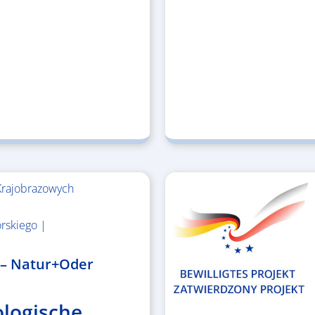
Krajobrazowych
rskiego |
 – Natur+Oder
ologische