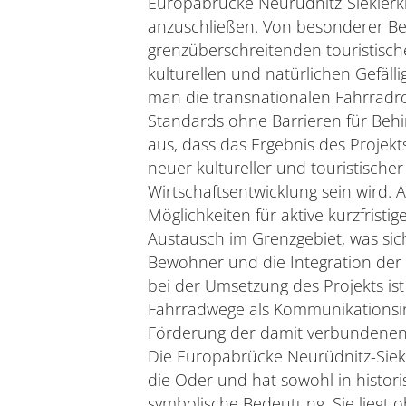
Europabrücke Neurüdnitz-Siekierk
anzuschließen. Von besonderer Be
grenzüberschreitenden touristisch
kulturellen und natürlichen Gefälli
man die transnationalen Fahrradr
Standards ohne Barrieren für Beh
aus, dass das Ergebnis des Projek
neuer kultureller und touristische
Wirtschaftsentwicklung sein wird.
Möglichkeiten für aktive kurzfristi
Austausch im Grenzgebiet, was sic
Bewohner und die Integration der 
bei der Umsetzung des Projekts ist
Fahrradwege als Kommunikationsin
Förderung der damit verbundenen
Die Europabrücke Neurüdnitz-Siekie
die Oder und hat sowohl in historis
symbolische Bedeutung. Sie liegt 