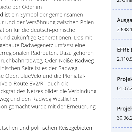
iete der Oder im
d ist ein Symbol der gemeinsamen
Ausga
ur und der Versöhnung zwischen Polen
2.638.
ation für die deutsch-polnische
und zukünftige Generationen. Das mit
sgebaute Radwegenetz umfasst eine
EFRE 
erregionalen Radrouten. Dazu gehören
2.110.
rbruchbahnradweg, Oder-Neiße-Radweg
nischen Seite ist es der Radweg
 Oder, BlueVelo und die Ploniatal-
Proje
roVelo-Route EV2/R1 auch die
01.07.
kgrat des Netzes bildet die Verbindung
eg und den Radweg Westlicher
schon gemacht wurde mit der Erneuerung
Proje
30.06.
eutschen und polnischen Reisegebieten