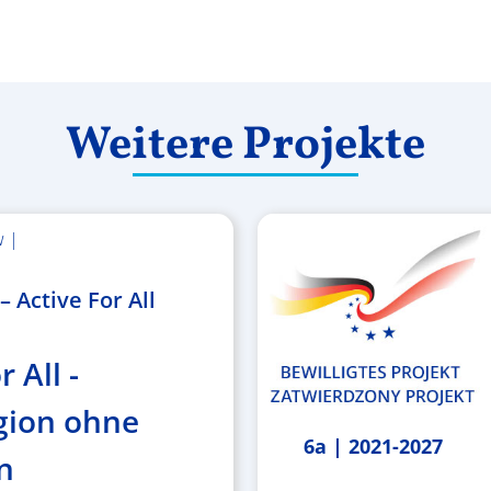
Weitere Projekte
w |
 Active For All
r All -
gion ohne
6a | 2021-2027
n