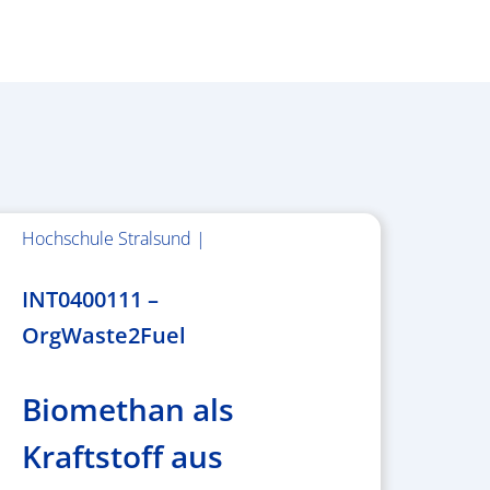
Hochschule Stralsund |
1.983.340,78 €
INT0400111 –
OrgWaste2Fuel
Biomethan als
Kraftstoff aus