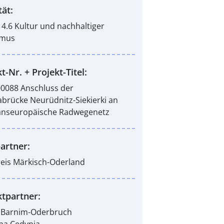
tät:
Z 4.6 Kultur und nachhaltiger
smus
t-Nr. + Projekt-Titel:
0088 Anschluss der
brücke Neurüdnitz-Siekierki an
anseuropäische Radwegenetz
artner:
eis Märkisch-Oderland
ktpartner:
 Barnim-Oderbruch
na Cedynia