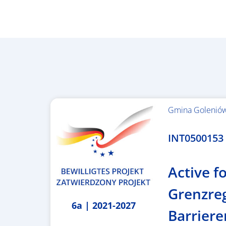
Gmina Golenió
1.367.557,84 €
INT0500153 –
Active fo
Grenzre
6a | 2021-2027
Barriere