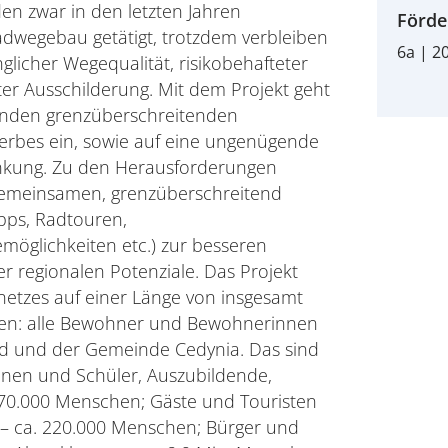
en zwar in den letzten Jahren
Förde
Radwegebau getätigt, trotzdem verbleiben
6a | 2
glicher Wegequalität, risikobehafteter
er Ausschilderung. Mit dem Projekt geht
henden grenzüberschreitenden
rerbes ein, sowie auf eine ungenügende
nkung. Zu den Herausforderungen
gemeinsamen, grenzüberschreitend
pps, Radtouren,
möglichkeiten etc.) zur besseren
 regionalen Potenziale. Das Projekt
etzes auf einer Länge von insgesamt
ren: alle Bewohner und Bewohnerinnen
d und der Gemeinde Cedynia. Das sind
nnen und Schüler, Auszubildende,
270.000 Menschen; Gäste und Touristen
 – ca. 220.000 Menschen; Bürger und