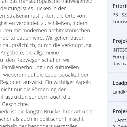
i an das transeuropäische Radwegenetz
Priori
deutung ist es Lücken in der
P3 - S
en Straßeninfrastruktur, die Orte von
Touri
gkeiten verbindet, zu schließen, indem
outen mit modernen architektonischen
inderte bauen wird. Wir gehen davon
Projek
ts hauptsächlich, durch die Verknüpfung
INT030
r Angebote, die allgemeine
Europa
 Auf den Radwegen schaffen wir
das tr
ge Familienerholung und kulturellen
h wiederum auf die Lebensqualität der
Regionen auswirkt. Ein wichtiger Aspekt
Leadp
 nicht nur die Förderung der
Landkr
frastruktur, sondern auch die
 Geschichte.
Proje
rki ist die längste Brücke ihrer Art über
cher als auch in politischer Hinsicht
1. Amt
oberhalb der besonders wertvollen
2. Gmi