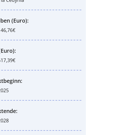
ben (Euro):
146,76€
(Euro):
517,39€
ktbeginn:
2025
ktende:
2028