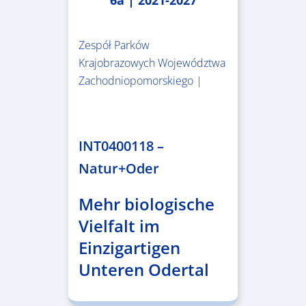
6a | 2021-2027
Zespół Parków
Krajobrazowych Województwa
Zachodniopomorskiego |
3.243.836,00 €
INT0400118 –
Natur+Oder
Mehr biologische
Vielfalt im
Einzigartigen
Unteren Odertal