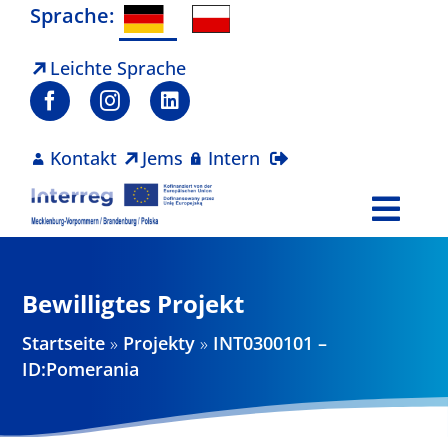
Zum
Sprache:
Inhalt
springen
Leichte Sprache
Kontakt
Jems
Intern
Togg
Navi
Programm
Bewilligtes Projekt
Projekte
Startseite
»
Projekty
»
INT0300101 –
ID:Pomerania
Aktuelles