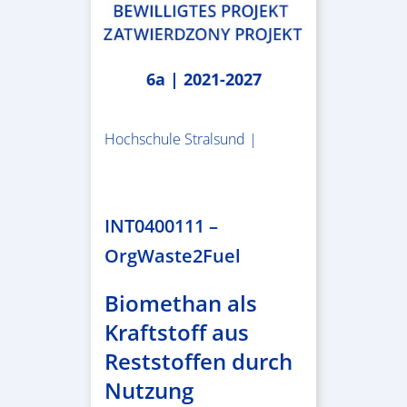
6a | 2021-2027
Hochschule Stralsund |
1.983.340,78 €
INT0400111 –
OrgWaste2Fuel
Biomethan als
Kraftstoff aus
Reststoffen durch
Nutzung