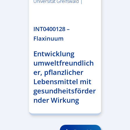
Universität Greifswald |
1.859.839,53 €
INT0400128 –
Flaxinuum
Entwicklung
umweltfreundlich
er, pflanzlicher
Lebensmittel mit
gesundheitsförder
nder Wirkung