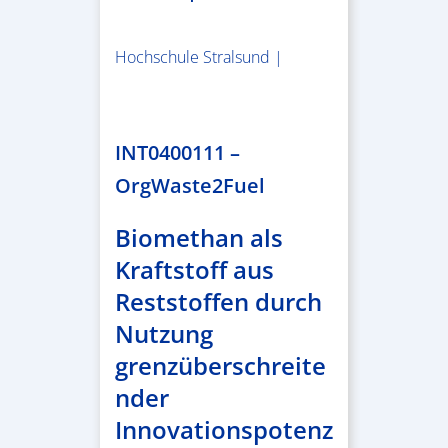
Hochschule Stralsund |
1.983.340,78 €
INT0400111 –
OrgWaste2Fuel
Biomethan als
Kraftstoff aus
Reststoffen durch
Nutzung
grenzüberschreite
nder
Innovationspotenz