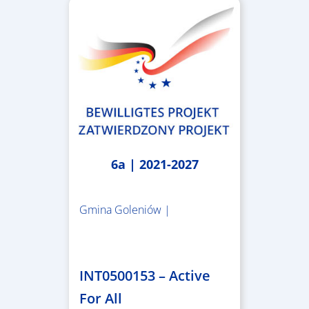
6a | 2021-2027
Gmina Goleniów |
1.367.557,84 €
INT0500153 – Active
For All