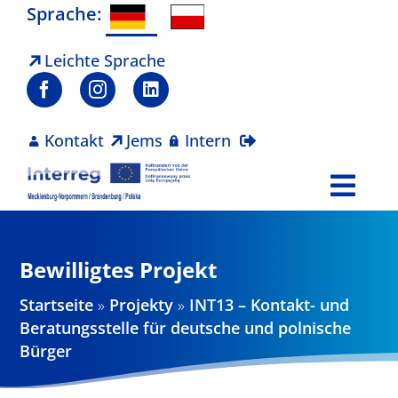
Zum
Sprache:
Inhalt
springen
Leichte Sprache
Kontakt
Jems
Intern
Togg
Navi
Programm
Bewilligtes Projekt
Projekte
Startseite
»
Projekty
»
INT13 – Kontakt- und
Beratungsstelle für deutsche und polnische
Aktuelles
Bürger