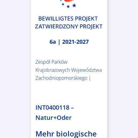
6a | 2021-2027
Zespół Parków
Krajobrazowych Województwa
Zachodniopomorskiego |
3.243.836,00 €
INT0400118 –
Natur+Oder
Mehr biologische