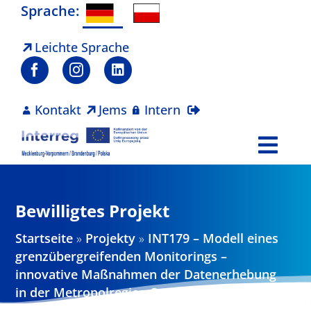
Zum
Sprache:
Inhalt
springen
Leichte Sprache
Kontakt
Jems
Intern
Togg
Navi
Programm
Bewilligtes Projekt
Projekte
Startseite
»
Projekty
»
INT179 – Modell eines
grenzübergreifenden Monitorings –
Aktuelles
innovative Maßnahmen der Datenerhebung
in der Metropolregion Stettin