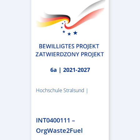
6a | 2021-2027
Hochschule Stralsund |
1.983.340,78 €
INT0400111 –
OrgWaste2Fuel