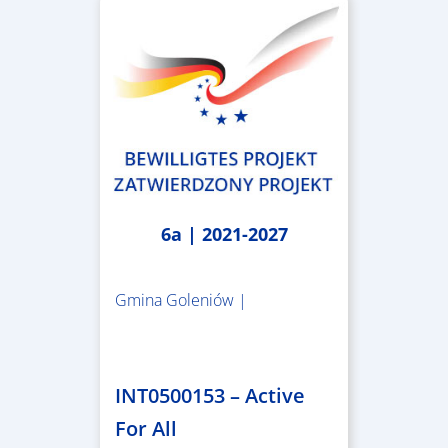
6a | 2021-2027
Gmina Goleniów |
1.367.557,84 €
INT0500153 – Active
For All