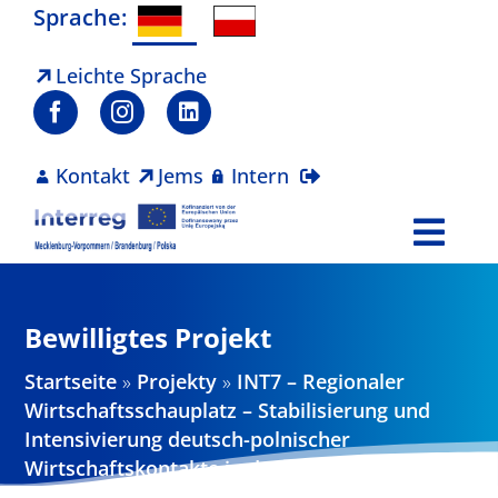
Zum
Sprache:
Inhalt
springen
Leichte Sprache
Kontakt
Jems
Intern
Togg
Navi
Programm
Bewilligtes Projekt
Projekte
Startseite
»
Projekty
»
INT7 – Regionaler
Wirtschaftsschauplatz – Stabilisierung und
Aktuelles
Intensivierung deutsch-polnischer
Wirtschaftskontakte in der Euroregion
Pomerania 2017 – 2019