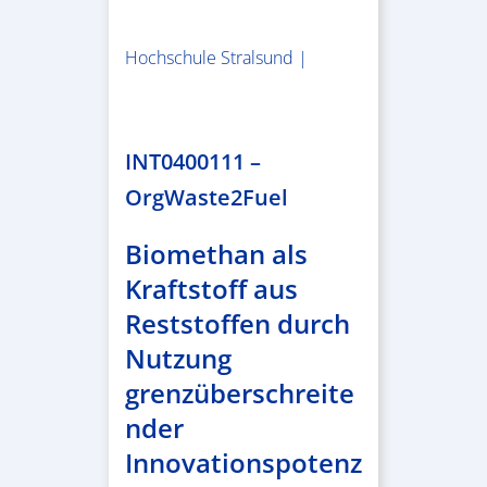
Hochschule Stralsund |
1.983.340,78 €
INT0400111 –
OrgWaste2Fuel
Biomethan als
Kraftstoff aus
Reststoffen durch
Nutzung
grenzüberschreite
nder
Innovationspotenz