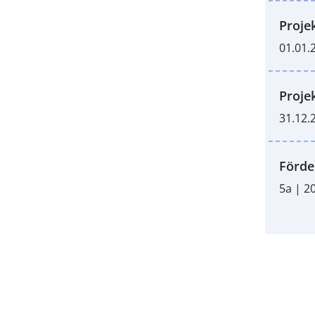
Proje
01.01.
Proje
31.12.
Förde
5a | 2