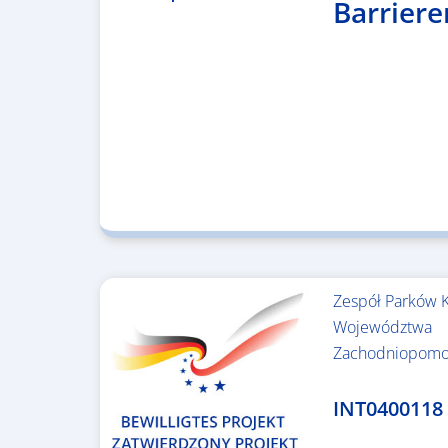
Barriere
Zespół Parków 
Województwa
Zachodniopomo
3.243.836,00 €
INT0400118