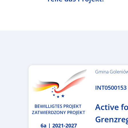
Gmina Golenió
1.367.557,84 €
INT0500153 –
Active fo
Grenzre
6a | 2021-2027