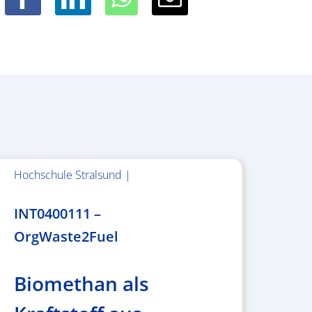
Hochschule Stralsund |
1.983.340,78 €
INT0400111 –
OrgWaste2Fuel
Biomethan als