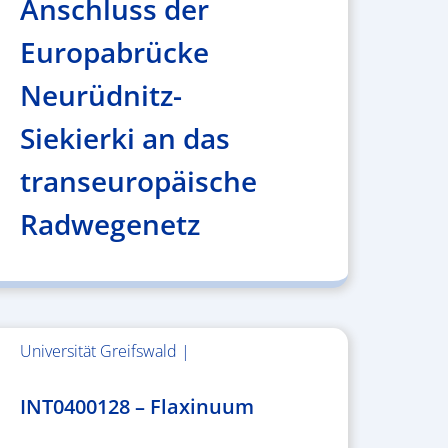
Anschluss der
Europabrücke
Neurüdnitz-
Siekierki an das
transeuropäische
Radwegenetz
Universität Greifswald |
1.859.839,53 €
INT0400128 – Flaxinuum