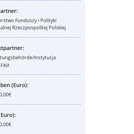
artner:
erstwo Funduszy i Polityki
alnej Rzeczpospolitej Polskiej
ktpartner:
tungsbehörde/Instytucja
zaja
ben (Euro):
0,00€
(Euro):
0,00€