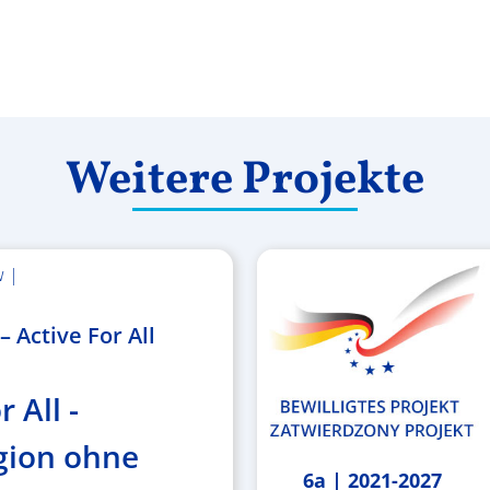
Weitere Projekte
w |
 Active For All
r All -
gion ohne
6a | 2021-2027