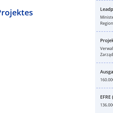
Leadp
Projektes
Minist
Region
Proje
Verwal
Zarząd
Ausga
160.00
EFRE 
136.00