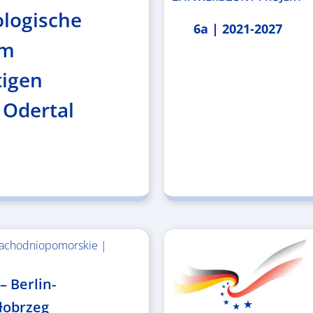
ologische
6a | 2021-2027
im
tigen
 Odertal
achodniopomorskie |
– Berlin-
łobrzeg