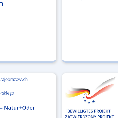
n
Krajobrazowych
rskiego |
 – Natur+Oder