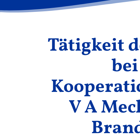
Tätigkeit 
bei
Kooperat
V A Mec
Brand