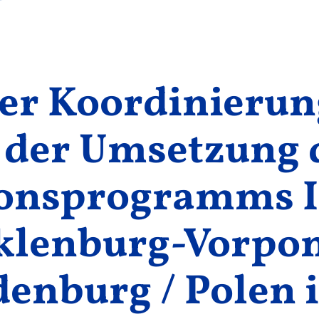
der Koordinieru
 der Umsetzung 
ionsprogramms
klenburg-Vorpo
enburg / Polen i