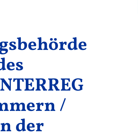
ngsbehörde
des
 INTERREG
mmern /
n der