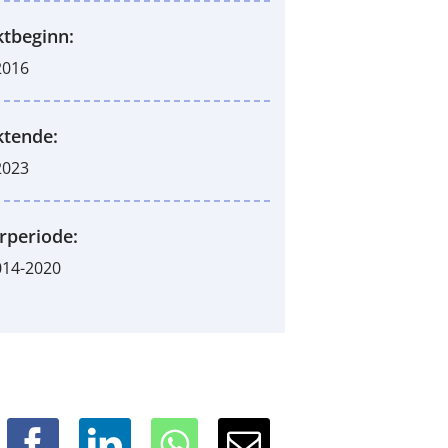
ktbeginn:
2016
ktende:
2023
rperiode:
014-2020