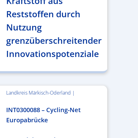
Kraftstoff aus
Reststoffen durch
Nutzung
grenzüberschreitender
Innovationspotenziale
Landkreis Märkisch-Oderland |
2.638.146,76 €
INT0300088 – Cycling-Net
Europabrücke