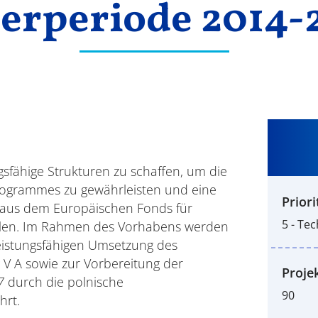
erperiode 2014-
gsfähige Strukturen zu schaffen, um die
ogrammes zu gewährleisten und eine
Priori
l aus dem Europäischen Fonds für
5 - Tec
ellen. Im Rahmen des Vorhabens werden
 leistungsfähigen Umsetzung des
V A sowie zur Vorbereitung der
Projek
27
durch die polnische
90
hrt.