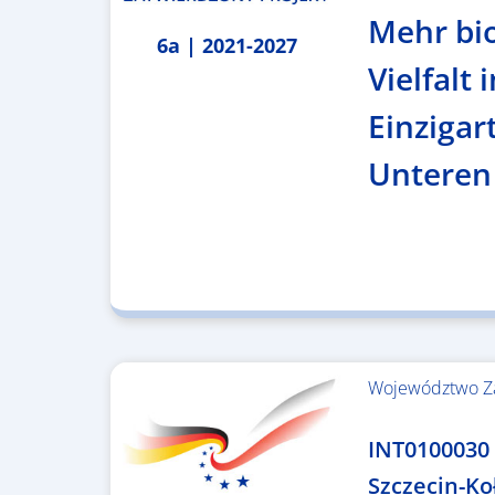
Mehr bi
6a | 2021-2027
Vielfalt 
Einzigar
Unteren
Województwo Z
4.999.999,86 €
INT0100030 
Szczecin-Ko