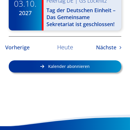
Feiertag DE
|
GS Löcknitz
03.10.
Tag der Deutschen Einheit –
2027
Das Gemeinsame
Sekretariat ist geschlossen!
Heute
Veranstaltungen
Veran
Vorherige
Nächste
Kalender abonnieren