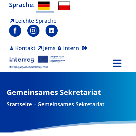
Zum
Sprache:
Inhalt
springen
Leichte Sprache
Kontakt
Jems
Intern
Togg
Navi
Programm
Gemeinsames Sekretariat
Projekte
Startseite
»
Gemeinsames Sekretariat
Aktuelles