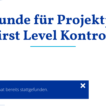
unde für Projek
irst Level Kontro
×
at bereits stattgefunden.