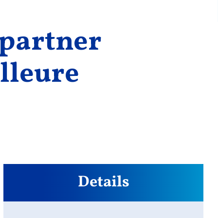
tpartner
lleure
Details