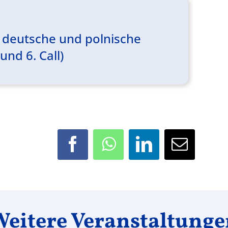
 deutsche und polnische
und 6. Call)
Facebook
WhatsApp
LinkedIn
E-
Mail
eitere Veranstaltung