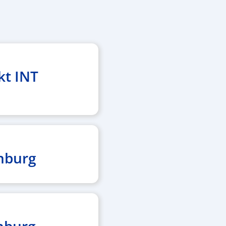
kt INT
nburg