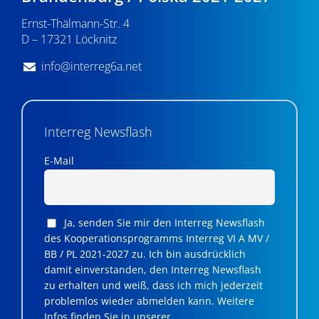
n
Ernst-Thälmann-Str. 4
,
D – 17321 Löcknitz
N
info@interreg6a.net
a
v
i
Interreg Newsflash
g
E-Mail
a
t
Ja, senden Sie mir den Interreg Newsflash
i
des Kooperationsprogramms Interreg VI A MV /
BB / PL 2021-2027 zu. Ich bin ausdrücklich
o
damit einverstanden, den Interreg Newsflash
n
zu erhalten und weiß, dass ich mich jederzeit
problemlos wieder abmelden kann. Weitere
Infos finden Sie in unserer