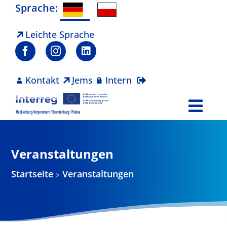
Zum
Sprache:
Inhalt
springen
Leichte Sprache
Kontakt
Jems
Intern
Togg
Navi
Programm
Veranstaltungen
Projekte
Startseite
»
Veranstaltungen
Aktuelles