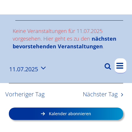
Ergebnisse
V
Keine Veranstaltungen für 11.07.2025
e
vorgesehen. Hier geht es zu den
nächsten
Hinweis
bevorstehenden Veranstaltungen
.
r
V
a
Suche
11.07.2025
V
Tag
e
n
Datum
e
r
wählen.
s
a
r
Vorheriger Tag
Nächster Tag
n
a
t
s
n
a
Kalender abonnieren
t
s
l
a