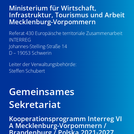
-
1
e
Ministerium für Wirtschaft,
Infrastruktur, Tourismus und Arbeit
N
u
.
Mecklenburg-Vorpommern
a
n
0
Referat 430 Europäische territoriale Zusammenarbeit
v
d
INTERREG
i
7
Johannes-Stelling-Straße 14
A
g
D – 19053 Schwerin
.
n
a
Leiter der Verwaltungsbehörde:
s
Steffen Schubert
2
t
i
i
0
Gemeinsames
o
c
2
n
Sekretariat
h
5
t
Kooperationsprogramm Interreg VI
A Mecklenburg-Vorpommern /
e
Brandenburg / Polska 2021-2027