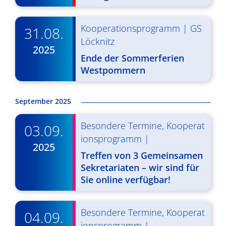
d
i
A
g
Kooperationsprogramm
|
GS
31.08.
n
a
Löcknitz
2025
s
t
Ende der Sommerferien
Westpommern
i
i
o
c
September 2025
n
h
Besondere Termine
,
Kooperat
t
03.09.
ionsprogramm
|
e
2025
Treffen von 3 Gemeinsamen
n
Sekretariaten – wir sind für
Sie online verfügbar!
,
N
Besondere Termine
,
Kooperat
04.09.
a
ionsprogramm
|