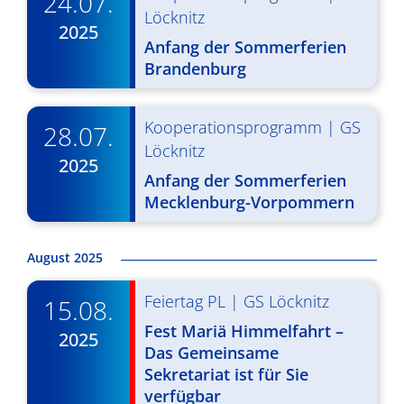
24.07.
g
u
Löcknitz
2025
A
n
Anfang der Sommerferien
Brandenburg
n
g
s
e
Kooperationsprogramm
|
GS
i
28.07.
n
Löcknitz
c
2025
S
Anfang der Sommerferien
h
Mecklenburg-Vorpommern
u
t
c
e
August 2025
n
h
Feiertag PL
|
GS Löcknitz
-
15.08.
e
Fest Mariä Himmelfahrt –
N
2025
u
Das Gemeinsame
a
n
Sekretariat ist für Sie
v
verfügbar