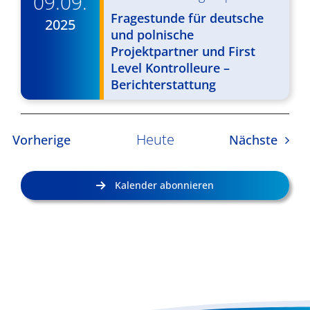
09.09.
Fragestunde für deutsche
2025
und polnische
Projektpartner und First
Level Kontrolleure –
Berichterstattung
Heute
Veranstaltungen
Veran
Vorherige
Nächste
Kalender abonnieren