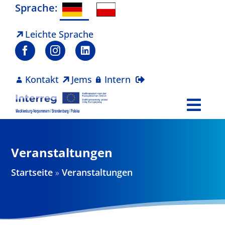
Zum
Sprache:
Inhalt
springen
Leichte Sprache
Kontakt
Jems
Intern
Togg
Navi
Programm
Veranstaltungen
Projekte
Startseite
»
Veranstaltungen
Aktuelles