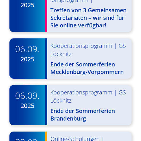
2025
v
Treffen von 3 Gemeinsamen
i
Sekretariaten – wir sind für
Sie online verfügbar!
g
a
Kooperationsprogramm
|
GS
06.09.
t
Löcknitz
2025
i
Ende der Sommerferien
Mecklenburg-Vorpommern
o
n
Kooperationsprogramm
|
GS
06.09.
Löcknitz
2025
Ende der Sommerferien
Brandenburg
Online-Schulungen
|