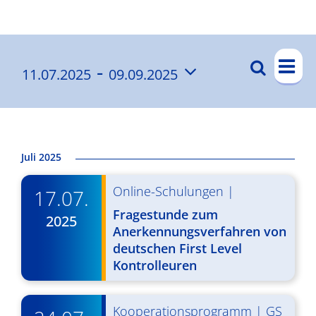
Ergebnisse
V
 - 
Suche
11.07.2025
09.09.2025
V
List
e
Datum
e
r
wählen.
a
r
n
a
Juli 2025
s
n
Online-Schulungen
|
t
17.07.
s
a
Fragestunde zum
2025
t
Anerkennungsverfahren von
l
deutschen First Level
a
t
Kontrolleuren
l
u
t
n
Kooperationsprogramm
|
GS