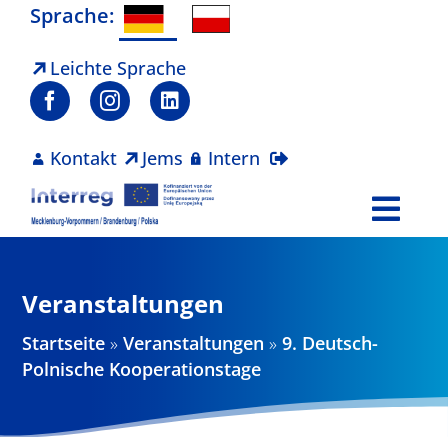
Zum
Sprache:
Inhalt
springen
Leichte Sprache
Kontakt
Jems
Intern
Togg
Navi
Programm
Veranstaltungen
Projekte
Startseite
»
Veranstaltungen
»
9. Deutsch-
Polnische Kooperationstage
Aktuelles