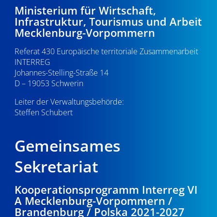
21:00
Ministerium für Wirtschaft,
v
Infrastruktur, Tourismus und Arbeit
i
22:00
Mecklenburg-Vorpommern
g
Referat 430 Europäische territoriale Zusammenarbeit
23:00
a
INTERREG
0:00
Johannes-Stelling-Straße 14
t
D – 19053 Schwerin
i
Leiter der Verwaltungsbehörde:
Steffen Schubert
o
n
Gemeinsames
Sekretariat
Kooperationsprogramm Interreg VI
A Mecklenburg-Vorpommern /
Brandenburg / Polska 2021-2027