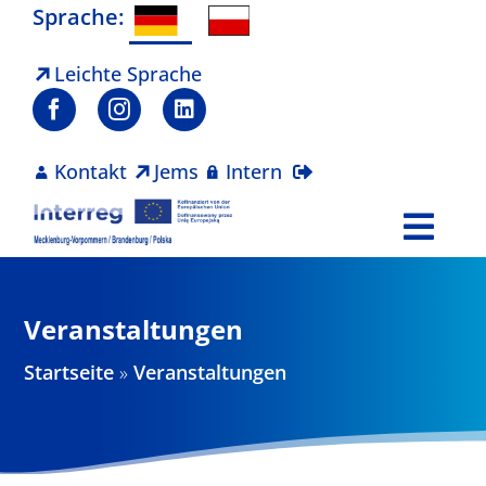
Zum
Sprache:
Inhalt
springen
Leichte Sprache
Kontakt
Jems
Intern
Togg
Navi
Programm
Veranstaltungen
Projekte
Startseite
»
Veranstaltungen
Aktuelles