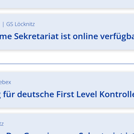
m
|
GS Löcknitz
e Sekretariat ist online verfügb
ebex
für deutsche First Level Kontrol
tz