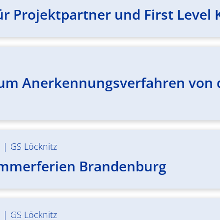
r Projektpartner und First Level 
um Anerkennungsverfahren von d
m
|
GS Löcknitz
ommerferien Brandenburg
m
|
GS Löcknitz