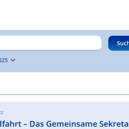
Suc
025
tz
fahrt – Das Gemeinsame Sekretari