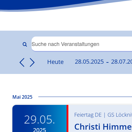
Veranstaltungen
Bitte
Schlüsselwort
 - 
Suche
Heute
28.05.2025
28.07.2
eingeben.
Datum
Suche
und
wählen.
nach
Veranstaltungen
Ansichten,
Schlüsselwort.
Mai 2025
Navigation
Feiertag DE
|
GS Löckni
29.05.
Christi Himmel
2025