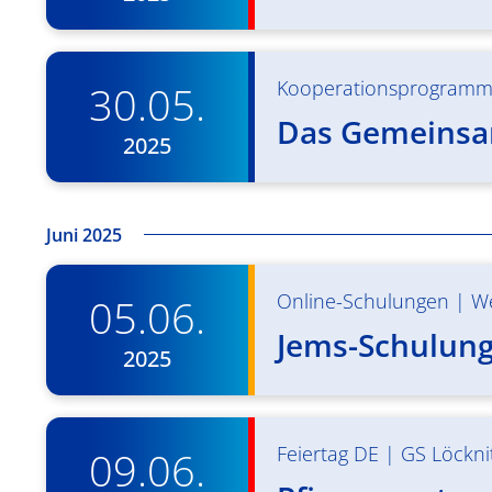
Kooperationsprogram
30.05.
Das Gemeinsam
2025
Juni 2025
Online-Schulungen
|
W
05.06.
Jems-Schulung 
2025
Feiertag DE
|
GS Löckni
09.06.