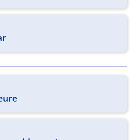
ar
leure