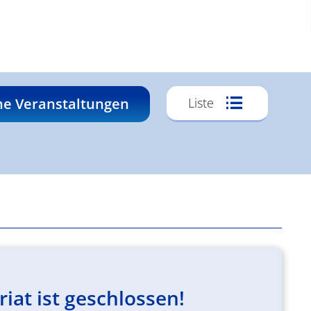
Veransta
he Veranstaltungen
Liste
Ansichte
Navigati
at ist geschlossen!