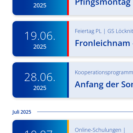
Pfingsmontag 
2025
Feiertag PL
|
GS Löckni
19.06.
Fronleichnam –
2025
Kooperationsprogram
28.06.
Anfang der S
2025
Juli 2025
Online-Schulungen
|