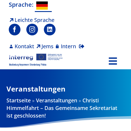
Zum
Sprache:
Inhalt
springen
Leichte Sprache
Kontakt
Jems
Intern
Togg
Navi
Programm
Veranstaltungen
Projekte
Startseite
»
Veranstaltungen
»
Christi
Himmelfahrt – Das Gemeinsame Sekretariat
Aktuelles
ist geschlossen!