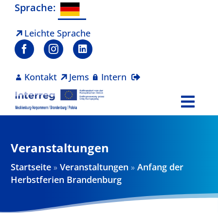
Zum
Sprache:
Inhalt
springen
Leichte Sprache
Kontakt
Jems
Intern
Togg
Navi
Programm
Veranstaltungen
Projekte
Startseite
»
Veranstaltungen
»
Anfang der
Herbstferien Brandenburg
Aktuelles