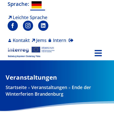
Zum
Sprache:
Inhalt
springen
Leichte Sprache
Kontakt
Jems
Intern
Togg
Navi
Programm
Veranstaltungen
Projekte
Startseite
»
Veranstaltungen
»
Ende der
Winterferien Brandenburg
Aktuelles