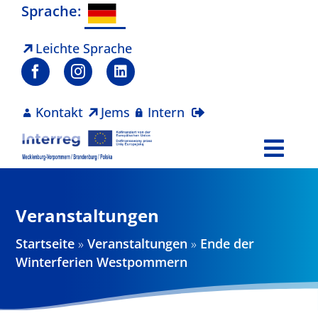
Zum
Sprache:
Inhalt
springen
Leichte Sprache
Kontakt
Jems
Intern
Togg
Navi
Programm
Veranstaltungen
Projekte
Startseite
»
Veranstaltungen
»
Ende der
Winterferien Westpommern
Aktuelles