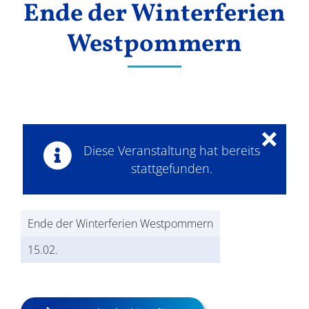
Ende der Winterferien
Ergebnisse
Westpommern
×
Diese Veranstaltung hat bereits
stattgefunden.
Ende der Winterferien Westpommern
15.02.