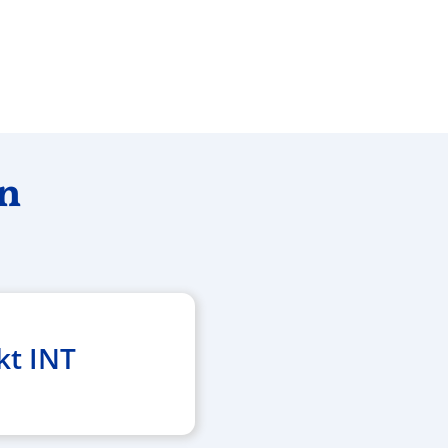
en
kt INT