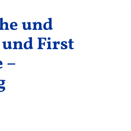
che und
 und First
 –
g