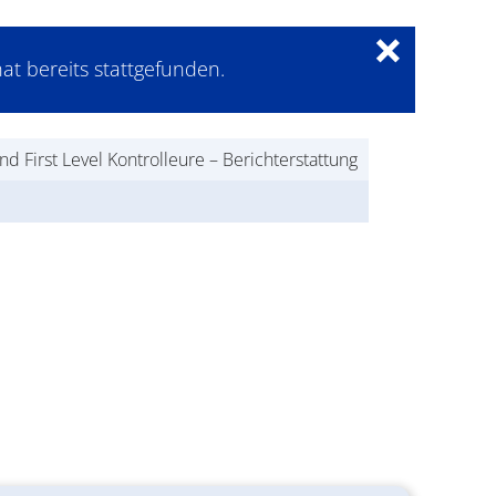
×
at bereits stattgefunden.
d First Level Kontrolleure – Berichterstattung