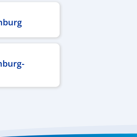
nburg
nburg-