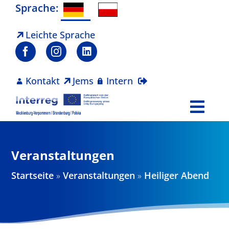
Zum
Sprache:
Inhalt
springen
Leichte Sprache
Kontakt
Jems
Intern
Togg
Navi
Programm
Veranstaltungen
Projekte
Startseite
»
Veranstaltungen
»
Heiliger Abend
Aktuelles